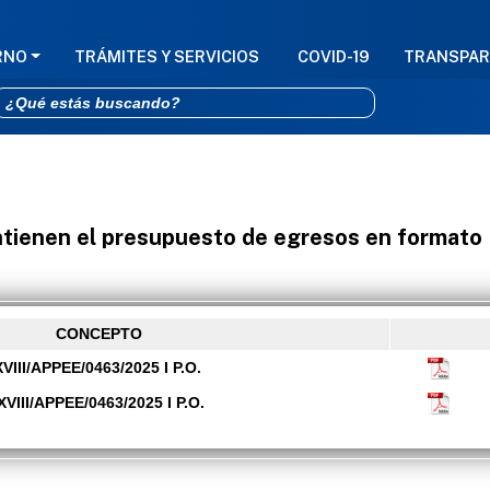
GACIÓN PRINCIPAL
RNO
TRÁMITES Y SERVICIOS
COVID-19
TRANSPAR
Pasar al contenido principal
ntienen el presupuesto de egresos en formato
CONCEPTO
III/APPEE/0463/2025 I P.O.
III/APPEE/0463/2025 I P.O.