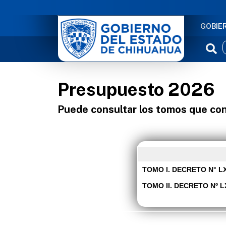
NAVE
GOBIE
Presupuesto 2026
Puede consultar los tomos que co
TOMO I. DECRETO N° LXV
TOMO II. DECRETO Nº LXV