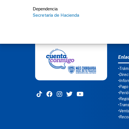
Dependencia
Secretaría de Hacienda
MEN
Enla
•Trámi
•Direc
•Infor
•Pago
•Perió
•Regis
•Tran
•Venta
•Reco