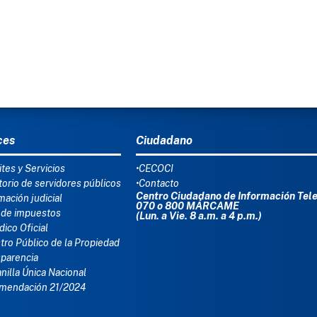
Ú DEL PIE
ces
Ciudadano
tes y Servicios
•CECOCI
torio de servidores públicos
•Contacto
Centro Ciudadano de Información Tel
mación judicial
070 o 800 MÁRCAME
 de impuestos
(Lun. a Vie. 8 a.m. a 4 p.m.)
dico Oficial
tro Público de la Propiedad
sparencia
nilla Única Nacional
mendación 21/2024