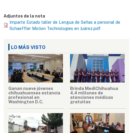
Adjuntos de la nota
Imparte Estado taller de Lengua de Señas a personal de
Schaeffler Motion Technologies en Juárez.pdf
LO MÁS VISTO
Ganan nueve jóvenes
Brinda MediChihuahua
chihuahuenses estancia
4.4 millones de
profesional en
atenciones médicas
Washington D.C.
gratuitas