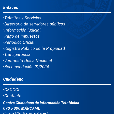
MENÚ DEL PIE
Enlaces
•Trámites y Servicios
•Directorio de servidores públicos
•Información judicial
•Pago de impuestos
•Periódico Oficial
•Registro Público de la Propiedad
•Transparencia
•Ventanilla Única Nacional
•Recomendación 21/2024
Ciudadano
•CECOCI
•Contacto
Centro Ciudadano de Información Telefónica
070 o 800 MÁRCAME
(Lun. a Vie. 8 a.m. a 4 p.m.)