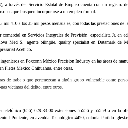
), a través del Servicio Estatal de Empleo cuenta con un registro d
personas que busquen incorporarse a un empleo formal.
13 mil 410 a los 35 mil pesos mensuales, con todas las prestaciones de l
 comercial en Servicios Integrales de Previsión, especialista Jr. en a
va Med S., agente bilingüe, quality specialist en Datamark de M
resarial Acehico.
a ingenieros en Foxconn México Precision Industry en las áreas de manu
en Fletes México Chihuahua, entre otras.
as de trabajo que pertenezcan a algún grupo vulnerable como pers
as víctimas del delito, entre otros.
ea telefónica (656) 629-33-00 extensiones 55556 y 55559 o en la ofi
ntral Poniente, en avenida Tecnológico 4450, colonia Partido iglesias