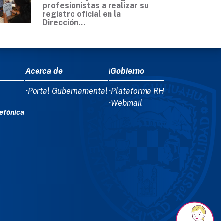
profesionistas a realizar su
registro oficial en la
Dirección...
Acerca de
iGobierno
•Portal Gubernamental
•Plataforma RH
•Webmail
efónica