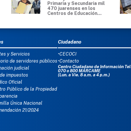
Primaria y Secundaria mil
470 juarenses en los
Centros de Educación...
Ú DEL PIE
es
Ciudadano
tes y Servicios
•CECOCI
torio de servidores públicos
•Contacto
Centro Ciudadano de Información Tel
mación judicial
070 o 800 MÁRCAME
de impuestos
(Lun. a Vie. 8 a.m. a 4 p.m.)
dico Oficial
tro Público de la Propiedad
parencia
nilla Única Nacional
mendación 21/2024