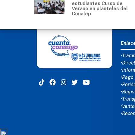
estudiantes Curso de
Verano en planteles del
Conalep
MEN
Enlac
•Trámi
•Direc
•Infor
•Pago 
•Perió
•Regis
•Trans
•Venta
•Reco