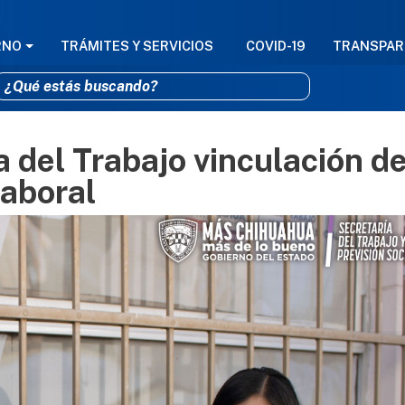
GACIÓN PRINCIPAL
RNO
TRÁMITES Y SERVICIOS
COVID-19
TRANSPAR
 del Trabajo vinculación d
Pasar al contenido principal
laboral