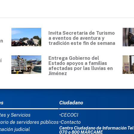
Invita Secretaría de Turismo
a eventos de aventura y
en
tradición este fin de semana
Entrega Gobierno del
í
Estado apoyos a familias
0
afectadas por las lluvias en
Jiménez
Ú DEL PIE
es
Ciudadano
tes y Servicios
•CECOCI
torio de servidores públicos
•Contacto
Centro Ciudadano de Información Tel
mación judicial
070 o 800 MÁRCAME