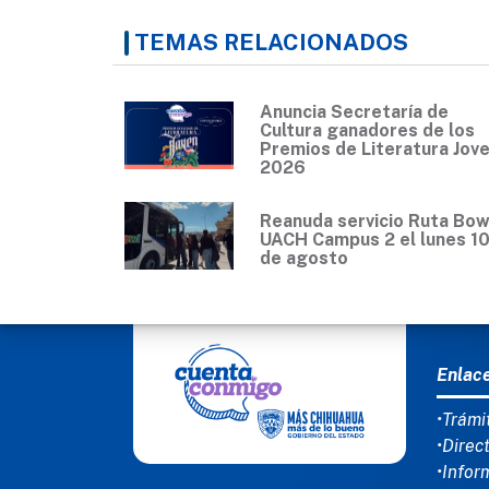
TEMAS RELACIONADOS
Anuncia Secretaría de
Cultura ganadores de los
Premios de Literatura Jov
2026
Reanuda servicio Ruta Bow
UACH Campus 2 el lunes 1
de agosto
MEN
Enlac
•Trámi
•Direc
•Infor