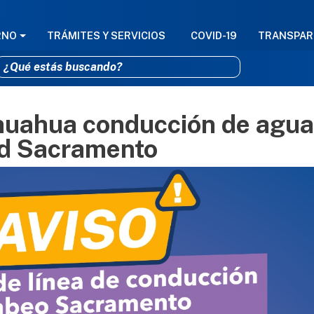
GACIÓN PRINCIPAL
RNO
TRÁMITES Y SERVICIOS
COVID-19
TRANSPAR
huahua conducción de agua
Pasar al contenido principal
dad Sacramento