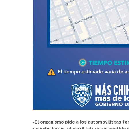
-El organismo pide a los automovilistas t
de ocho horas, el carril lateral en sentid