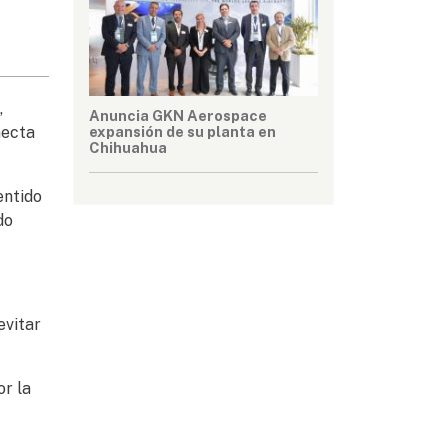
,
Anuncia GKN Aerospace
necta
expansión de su planta en
Chihuahua
entido
do
evitar
or la