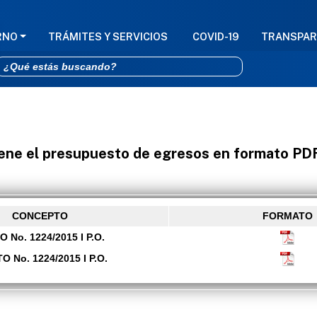
GACIÓN PRINCIPAL
RNO
TRÁMITES Y SERVICIOS
COVID-19
TRANSPAR
Pasar al contenido principal
iene el presupuesto de egresos en formato PD
CONCEPTO
FORMATO
 No. 1224/2015 I P.O.
 No. 1224/2015 I P.O.