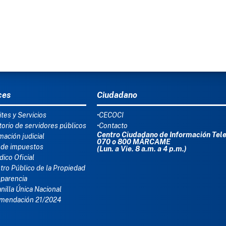
Ú DEL PIE
ces
Ciudadano
tes y Servicios
•CECOCI
torio de servidores públicos
•Contacto
Centro Ciudadano de Información Tel
mación judicial
070 o 800 MÁRCAME
 de impuestos
(Lun. a Vie. 8 a.m. a 4 p.m.)
dico Oficial
tro Público de la Propiedad
sparencia
nilla Única Nacional
mendación 21/2024