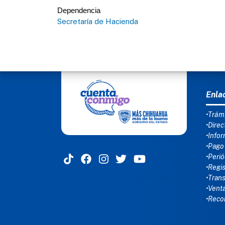
Dependencia
Secretaría de Hacienda
MEN
Enla
•Trámi
•Direc
•Infor
•Pago
•Perió
•Regis
•Tran
•Venta
•Reco