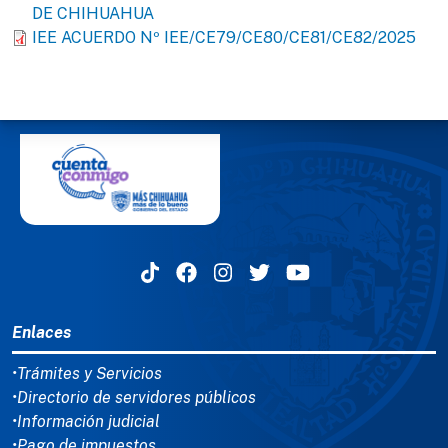
DE CHIHUAHUA
IEE ACUERDO Nº IEE/CE79/CE80/CE81/CE82/2025
MENÚ DEL PIE
Enlaces
•Trámites y Servicios
•Directorio de servidores públicos
•Información judicial
•Pago de impuestos