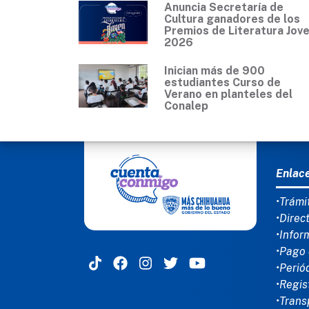
Anuncia Secretaría de
Cultura ganadores de los
Premios de Literatura Jov
2026
Inician más de 900
estudiantes Curso de
Verano en planteles del
Conalep
MEN
Enlac
•Trámi
•Direc
•Infor
•Pago 
•Perió
•Regis
•Trans