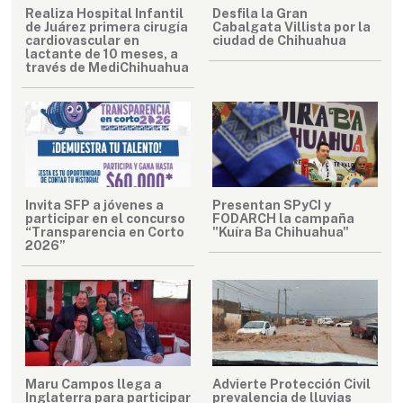
Realiza Hospital Infantil
Desfila la Gran
de Juárez primera cirugía
Cabalgata Villista por la
cardiovascular en
ciudad de Chihuahua
lactante de 10 meses, a
través de MediChihuahua
Invita SFP a jóvenes a
Presentan SPyCI y
participar en el concurso
FODARCH la campaña
“Transparencia en Corto
"Kuíra Ba Chihuahua"
2026”
Maru Campos llega a
Advierte Protección Civil
Inglaterra para participar
prevalencia de lluvias