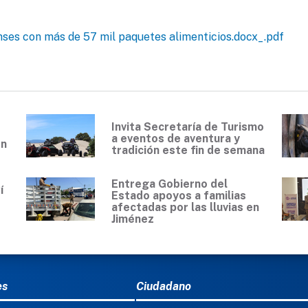
nses con más de 57 mil paquetes alimenticios.docx_.pdf
Invita Secretaría de Turismo
a eventos de aventura y
en
tradición este fin de semana
Entrega Gobierno del
í
Estado apoyos a familias
0
afectadas por las lluvias en
Jiménez
Ú DEL PIE
es
Ciudadano