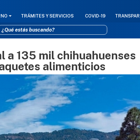
GACIÓN PRINCIPAL
RNO
TRÁMITES Y SERVICIOS
COVID-19
TRANSPAR
al a 135 mil chihuahuenses
Pasar al contenido principal
aquetes alimenticios