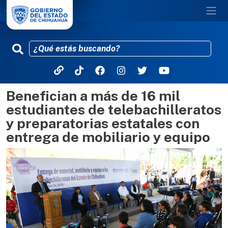
Benefician a más de 16 mil
Pasar al contenido principal
estudiantes de telebachilleratos
y preparatorias estatales con
entrega de mobiliario y equipo