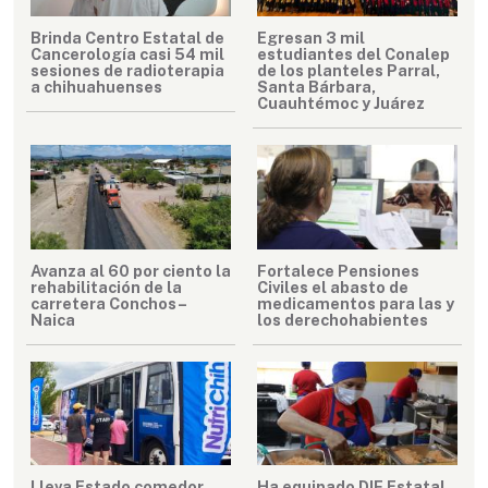
Brinda Centro Estatal de
Egresan 3 mil
Cancerología casi 54 mil
estudiantes del Conalep
sesiones de radioterapia
de los planteles Parral,
a chihuahuenses
Santa Bárbara,
Cuauhtémoc y Juárez
Avanza al 60 por ciento la
Fortalece Pensiones
rehabilitación de la
Civiles el abasto de
carretera Conchos–
medicamentos para las y
Naica
los derechohabientes
Lleva Estado comedor
Ha equipado DIF Estatal