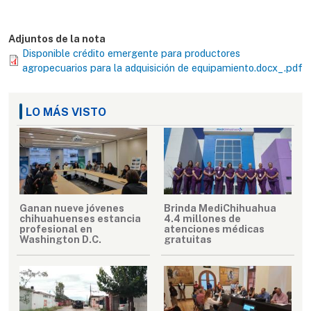
Adjuntos de la nota
Disponible crédito emergente para productores
agropecuarios para la adquisición de equipamiento.docx_.pdf
LO MÁS VISTO
Ganan nueve jóvenes
Brinda MediChihuahua
chihuahuenses estancia
4.4 millones de
profesional en
atenciones médicas
Washington D.C.
gratuitas