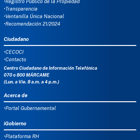
•Registro Público de la Propiedad
•Transparencia
•Ventanilla Única Nacional
•Recomendación 21/2024
Ciudadano
•CECOCI
•Contacto
Centro Ciudadano de Información Telefónica
070 o 800 MÁRCAME
(Lun. a Vie. 8 a.m. a 4 p.m.)
Acerca de
•Portal Gubernamental
iGobierno
•Plataforma RH