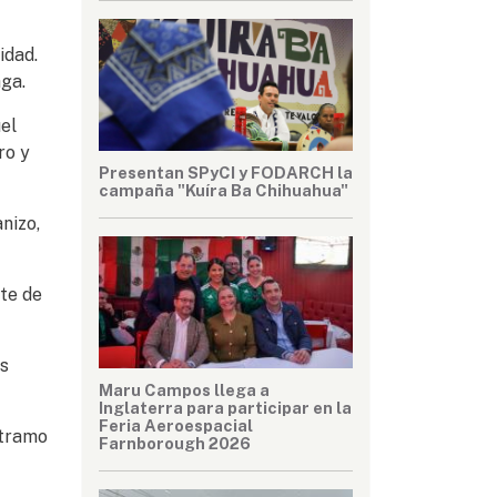
idad.
ga.
el
ro y
Presentan SPyCI y FODARCH la
campaña "Kuíra Ba Chihuahua"
nizo,
ste de
as
Maru Campos llega a
Inglaterra para participar en la
Feria Aeroespacial
 tramo
Farnborough 2026