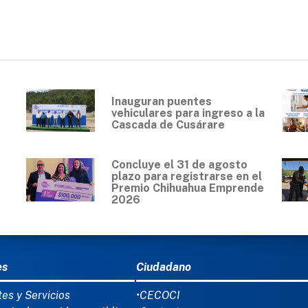
Inauguran puentes
vehiculares para ingreso a la
Cascada de Cusárare
Concluye el 31 de agosto
plazo para registrarse en el
Premio Chihuahua Emprende
2026
Ú DEL PIE
es
Ciudadano
tes y Servicios
•CECOCI