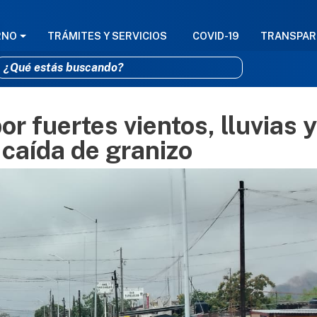
GACIÓN PRINCIPAL
RNO
TRÁMITES Y SERVICIOS
COVID-19
TRANSPAR
r fuertes vientos, lluvias y
Pasar al contenido principal
 caída de granizo