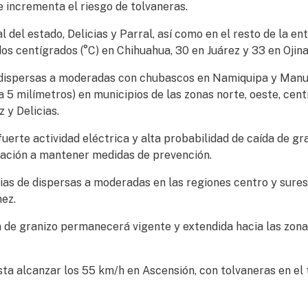
 incrementa el riesgo de tolvaneras.
 del estado, Delicias y Parral, así como en el resto de la ent
 centígrados (°C) en Chihuahua, 30 en Juárez y 33 en Ojina
e dispersas a moderadas con chubascos en Namiquipa y Manu
 a 5 milímetros) en municipios de las zonas norte, oeste, cent
 y Delicias.
rte actividad eléctrica y alta probabilidad de caída de gra
blación a mantener medidas de prevención.
uvias de dispersas a moderadas en las regiones centro y sure
nez.
da de granizo permanecerá vigente y extendida hacia las zon
asta alcanzar los 55 km/h en Ascensión, con tolvaneras en el