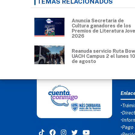
TEMAS RELACIONADOS
Anuncia Secretaría de
Cultura ganadores de los
Premios de Literatura Jov
2026
Reanuda servicio Ruta Bow
UACH Campus 2 el lunes 1
de agosto
MEN
Enlac
•Trámi
•Direc
•Infor
•Pago 
•Perió