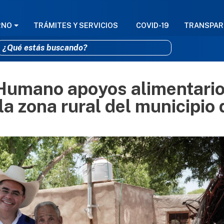
GACIÓN PRINCIPAL
RNO
TRÁMITES Y SERVICIOS
COVID-19
TRANSPAR
 Humano apoyos alimentario
Pasar al contenido principal
a zona rural del municipio 