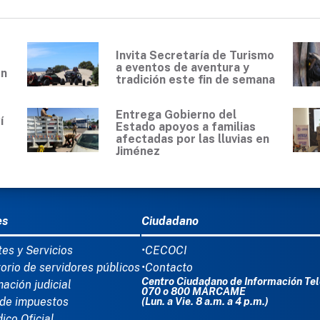
Invita Secretaría de Turismo
a eventos de aventura y
en
tradición este fin de semana
Entrega Gobierno del
í
Estado apoyos a familias
0
afectadas por las lluvias en
Jiménez
Ú DEL PIE
es
Ciudadano
tes y Servicios
•CECOCI
torio de servidores públicos
•Contacto
Centro Ciudadano de Información Tel
mación judicial
070 o 800 MÁRCAME
de impuestos
(Lun. a Vie. 8 a.m. a 4 p.m.)
dico Oficial