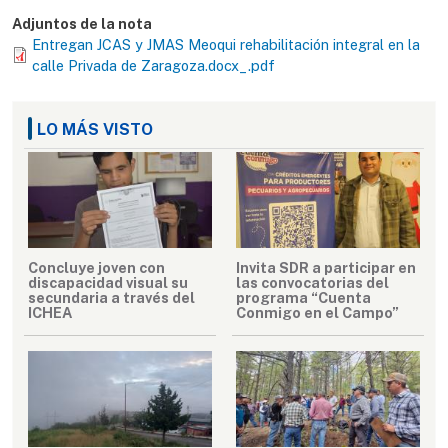
Adjuntos de la nota
Entregan JCAS y JMAS Meoqui rehabilitación integral en la
calle Privada de Zaragoza.docx_.pdf
LO MÁS VISTO
Concluye joven con
Invita SDR a participar en
discapacidad visual su
las convocatorias del
secundaria a través del
programa “Cuenta
ICHEA
Conmigo en el Campo”