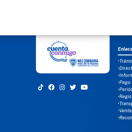
MEN
Enlac
•Trámi
•Direc
•Infor
•Pago 
•Perió
•Regis
•Trans
•Venta
•Reco