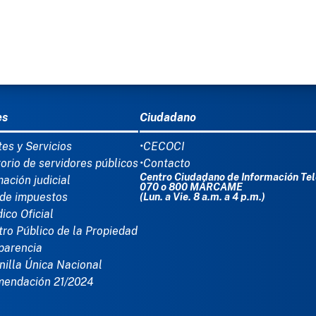
Ú DEL PIE
es
Ciudadano
tes y Servicios
•CECOCI
torio de servidores públicos
•Contacto
Centro Ciudadano de Información Tel
mación judicial
070 o 800 MÁRCAME
de impuestos
(Lun. a Vie. 8 a.m. a 4 p.m.)
dico Oficial
tro Público de la Propiedad
parencia
nilla Única Nacional
mendación 21/2024