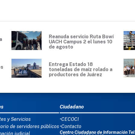
Reanuda servicio Ruta Bowí
a
UACH Campus 2 el lunes 10
de agosto
Entrega Estado 18
es
toneladas de maíz rolado a
productores de Juárez
Ú DEL PIE
es
Ciudadano
tes y Servicios
•CECOCI
torio de servidores públicos
•Contacto
Centro Ciudadano de Información Tel
mación judicial