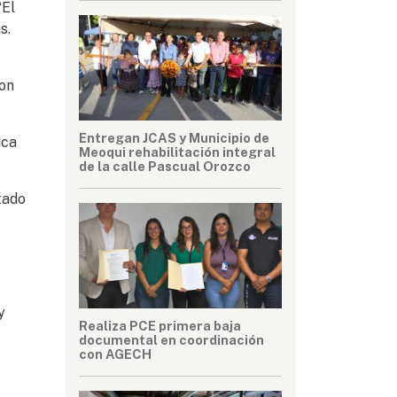
“El
s.
con
Entregan JCAS y Municipio de
ica
Meoqui rehabilitación integral
de la calle Pascual Orozco
tado
y
Realiza PCE primera baja
documental en coordinación
con AGECH