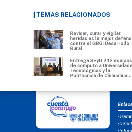
TEMAS RELACIONADOS
Revisar, curar y vigilar
heridas es la mejor defens
contra el GBG: Desarrollo
Rural
Entrega SEyD 242 equipos
de cómputo a Universidad
Tecnológicas y la
Politécnica de Chihuahua...
MEN
Enlac
•Trámi
•Direc
•Infor