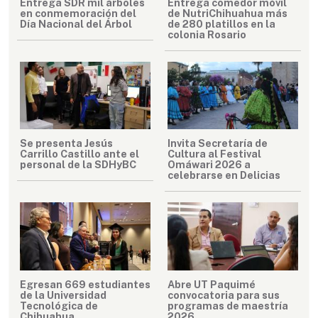
Entrega SDR mil árboles
Entrega comedor móvil
en conmemoración del
de NutriChihuahua más
Día Nacional del Árbol
de 280 platillos en la
colonia Rosario
Se presenta Jesús
Invita Secretaría de
Carrillo Castillo ante el
Cultura al Festival
personal de la SDHyBC
Omáwari 2026 a
celebrarse en Delicias
Egresan 669 estudiantes
Abre UT Paquimé
de la Universidad
convocatoria para sus
Tecnológica de
programas de maestría
Chihuahua
2026