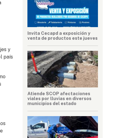
a
Invita Cecapd a exposición y
venta de productos este jueves
jes y
l país
omo
s
Atiende SCOP afectaciones
viales por lluvias en diversos
municipios del estado
los
re