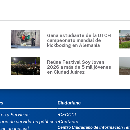
Gana estudiante de la UTCH
campeonato mundial de
kickboxing en Alemania
Reúne Festival Soy Joven
2026 a más de 5 mil jóvenes
en Ciudad Juárez
Ú DEL PIE
es
Ciudadano
tes y Servicios
•CECOCI
torio de servidores públicos
•Contacto
Centro Ciudadano de Información Tel
mación judicial