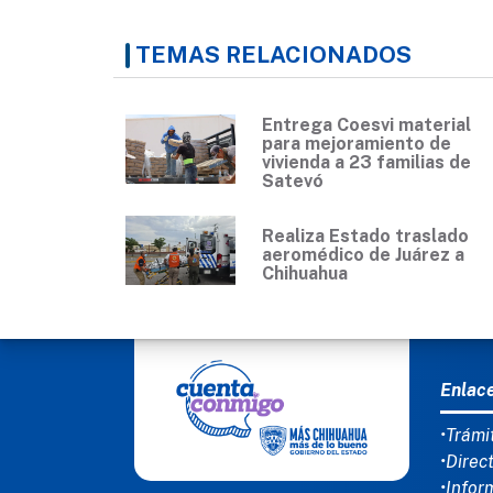
TEMAS RELACIONADOS
Entrega Coesvi material
para mejoramiento de
vivienda a 23 familias de
Satevó
Realiza Estado traslado
aeromédico de Juárez a
Chihuahua
MEN
Enlac
•Trámi
•Direc
•Infor