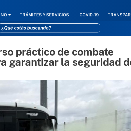
GACIÓN PRINCIPAL
RNO
TRÁMITES Y SERVICIOS
COVID-19
TRANSPAR
rso práctico de combate
Pasar al contenido principal
a garantizar la seguridad d