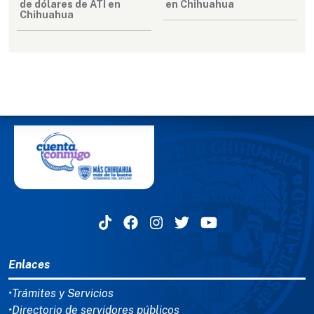
de dólares de ATI en
en Chihuahua
Chihuahua
MENÚ DEL PIE
Enlaces
•Trámites y Servicios
•Directorio de servidores públicos