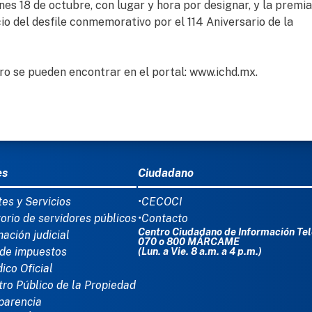
nes 18 de octubre, con lugar y hora por designar, y la premi
cio del desfile conmemorativo por el 114 Aniversario de la
ro se pueden encontrar en el portal: www.ichd.mx.
Ú DEL PIE
es
Ciudadano
tes y Servicios
•CECOCI
torio de servidores públicos
•Contacto
Centro Ciudadano de Información Tel
mación judicial
070 o 800 MÁRCAME
de impuestos
(Lun. a Vie. 8 a.m. a 4 p.m.)
dico Oficial
tro Público de la Propiedad
parencia