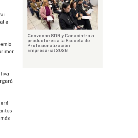
 su
al e
Convocan SDR y Canacintra a
productores a la Escuela de
remio
Profesionalización
Empresarial 2026
 primer
tiva
orgará
tará
tantes
s más