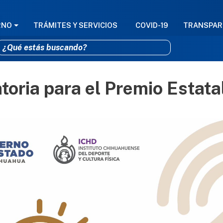
GACIÓN PRINCIPAL
RNO
TRÁMITES Y SERVICIOS
COVID-19
TRANSPAR
oria para el Premio Estata
Pasar al contenido principal