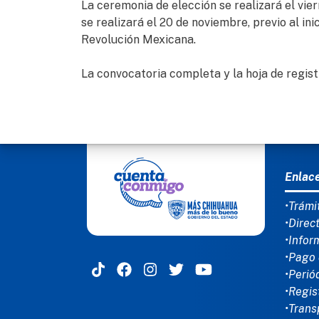
La ceremonia de elección se realizará el vier
se realizará el 20 de noviembre, previo al ini
Revolución Mexicana.
La convocatoria completa y la hoja de regist
MEN
Enlac
•Trámi
•Direc
•Infor
•Pago 
•Perió
•Regis
•Trans