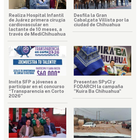
Realiza Hospital Infantil
Desfila la Gran
de Juárez primera cirugía
Cabalgata Villista por la
cardiovascular en
ciudad de Chihuahua
lactante de 10 meses, a
través de MediChihuahua
Invita SFP a jóvenes a
Presentan SPyCI y
participar en el concurso
FODARCH la campaña
“Transparencia en Corto
"Kuíra Ba Chihuahua"
2026”