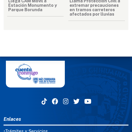
Llega CAM Móvil a
Llama Protección Civil a
Estación Monumento y
extremar precauciones
Parque Borunda
en tramos carreteros
afectados por lluvias
MENÚ DEL PIE
Enlaces
•Trámites y Servicios