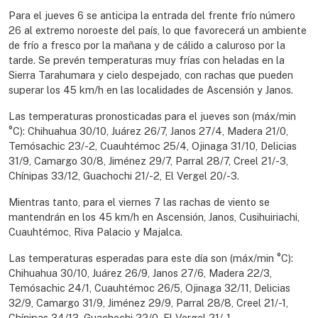
Para el jueves 6 se anticipa la entrada del frente frío número
26 al extremo noroeste del país, lo que favorecerá un ambiente
de frío a fresco por la mañana y de cálido a caluroso por la
tarde. Se prevén temperaturas muy frías con heladas en la
Sierra Tarahumara y cielo despejado, con rachas que pueden
superar los 45 km/h en las localidades de Ascensión y Janos.
Las temperaturas pronosticadas para el jueves son (máx/min
°C): Chihuahua 30/10, Juárez 26/7, Janos 27/4, Madera 21/0,
Temósachic 23/-2, Cuauhtémoc 25/4, Ojinaga 31/10, Delicias
31/9, Camargo 30/8, Jiménez 29/7, Parral 28/7, Creel 21/-3,
Chínipas 33/12, Guachochi 21/-2, El Vergel 20/-3.
Mientras tanto, para el viernes 7 las rachas de viento se
mantendrán en los 45 km/h en Ascensión, Janos, Cusihuiriachi,
Cuauhtémoc, Riva Palacio y Majalca.
Las temperaturas esperadas para este día son (máx/min °C):
Chihuahua 30/10, Juárez 26/9, Janos 27/6, Madera 22/3,
Temósachic 24/1, Cuauhtémoc 26/5, Ojinaga 32/11, Delicias
32/9, Camargo 31/9, Jiménez 29/9, Parral 28/8, Creel 21/-1,
Chínipas 34/13, Guachochi 22/0, El Vergel 21/-1.