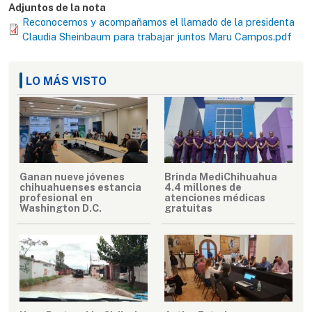
Adjuntos de la nota
Reconocemos y acompañamos el llamado de la presidenta
Claudia Sheinbaum para trabajar juntos Maru Campos.pdf
LO MÁS VISTO
Ganan nueve jóvenes
Brinda MediChihuahua
chihuahuenses estancia
4.4 millones de
profesional en
atenciones médicas
Washington D.C.
gratuitas