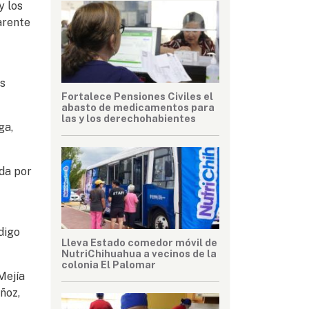
y los
arente
es
Fortalece Pensiones Civiles el
abasto de medicamentos para
las y los derechohabientes
ga,
ada por
digo
Lleva Estado comedor móvil de
NutriChihuahua a vecinos de la
colonia El Palomar
Mejía
ñoz,