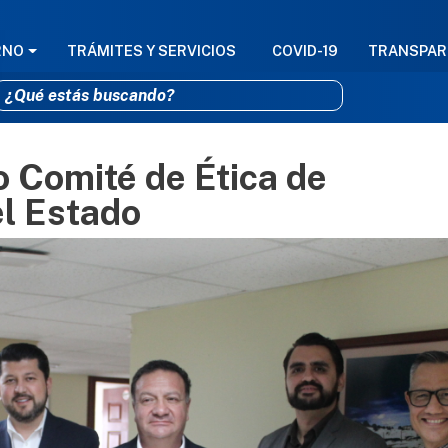
GACIÓN PRINCIPAL
RNO
TRÁMITES Y SERVICIOS
COVID-19
TRANSPAR
 Comité de Ética de
Pasar al contenido principal
el Estado