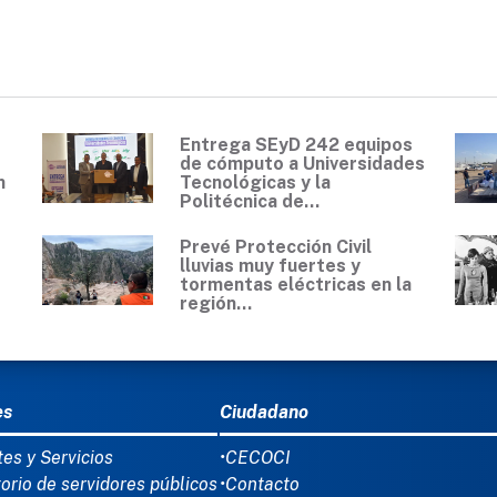
Entrega SEyD 242 equipos
de cómputo a Universidades
n
Tecnológicas y la
Politécnica de...
Prevé Protección Civil
lluvias muy fuertes y
tormentas eléctricas en la
región...
Ú DEL PIE
es
Ciudadano
tes y Servicios
•CECOCI
torio de servidores públicos
•Contacto