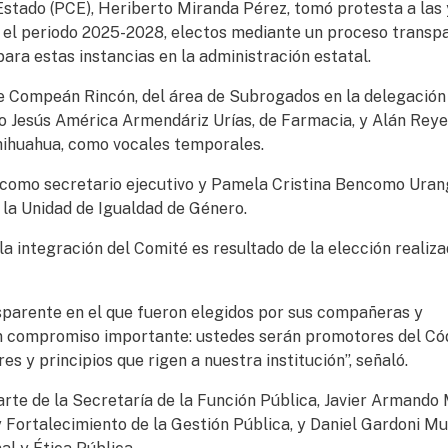
 Estado (PCE), Heriberto Miranda Pérez, tomó protesta a las 
a el periodo 2025-2028, electos mediante un proceso transp
ara estas instancias en la administración estatal.
te Compeán Rincón, del área de Subrogados en la delegación
omo Jesús América Armendáriz Urías, de Farmacia, y Alán Rey
hihuahua, como vocales temporales.
como secretario ejecutivo y Pamela Cristina Bencomo Uran
 la Unidad de Igualdad de Género.
a integración del Comité es resultado de la elección realiz
sparente en el que fueron elegidos por sus compañeras y
 compromiso importante: ustedes serán promotores del Có
es y principios que rigen a nuestra institución”, señaló.
rte de la Secretaría de la Función Pública, Javier Armando 
 y Fortalecimiento de la Gestión Pública, y Daniel Gardoni Mu