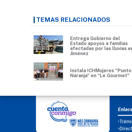
TEMAS RELACIONADOS
Entrega Gobierno del
Estado apoyos a familias
afectadas por las lluvias e
Jiménez
Instala ICHMujeres "Punto
Naranja" en “Le Gourmet"
MEN
Enlac
•Trámi
•Direc